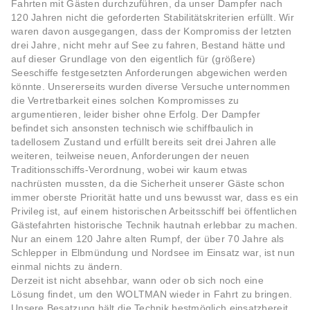
Fahrten mit Gästen durchzuführen, da unser Dampfer nach
120 Jahren nicht die geforderten Stabilitätskriterien erfüllt. Wir
waren davon ausgegangen, dass der Kompromiss der letzten
drei Jahre, nicht mehr auf See zu fahren, Bestand hätte und
auf dieser Grundlage von den eigentlich für (größere)
Seeschiffe festgesetzten Anforderungen abgewichen werden
könnte. Unsererseits wurden diverse Versuche unternommen
die Vertretbarkeit eines solchen Kompromisses zu
argumentieren, leider bisher ohne Erfolg. Der Dampfer
befindet sich ansonsten technisch wie schiffbaulich in
tadellosem Zustand und erfüllt bereits seit drei Jahren alle
weiteren, teilweise neuen, Anforderungen der neuen
Traditionsschiffs-Verordnung, wobei wir kaum etwas
nachrüsten mussten, da die Sicherheit unserer Gäste schon
immer oberste Priorität hatte und uns bewusst war, dass es ein
Privileg ist, auf einem historischen Arbeitsschiff bei öffentlichen
Gästefahrten historische Technik hautnah erlebbar zu machen.
Nur an einem 120 Jahre alten Rumpf, der über 70 Jahre als
Schlepper in Elbmündung und Nordsee im Einsatz war, ist nun
einmal nichts zu ändern.
Derzeit ist nicht absehbar, wann oder ob sich noch eine
Lösung findet, um den WOLTMAN wieder in Fahrt zu bringen.
Unsere Besatzung hält die Technik bestmöglich einsatzbereit