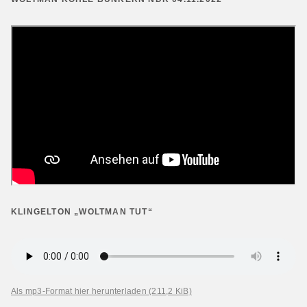
KLINGELTON „WOLTMAN TUT“
Als mp3-Format hier herunterladen
(211,2 KiB)