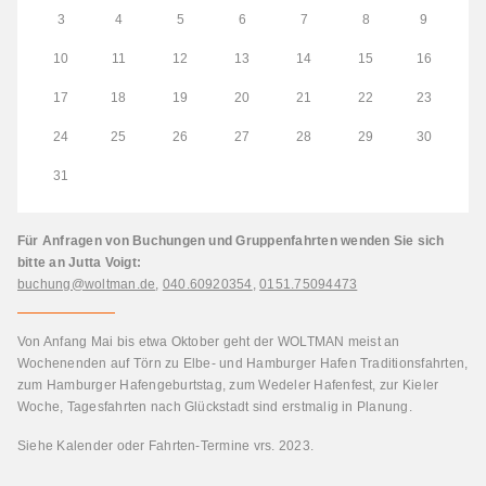
3
4
5
6
7
8
9
10
11
12
13
14
15
16
17
18
19
20
21
22
23
24
25
26
27
28
29
30
31
Für Anfragen von Buchungen und Gruppenfahrten wenden Sie sich
bitte an Jutta Voigt:
buchung@woltman.de
,
040.60920354
,
0151.75094473
Von Anfang Mai bis etwa Oktober geht der WOLTMAN meist an
Wochenenden auf Törn zu Elbe- und Hamburger Hafen Traditionsfahrten,
zum Hamburger Hafengeburtstag, zum Wedeler Hafenfest, zur Kieler
Woche, Tagesfahrten nach Glückstadt sind erstmalig in Planung.
Siehe Kalender oder Fahrten-Termine vrs. 2023.